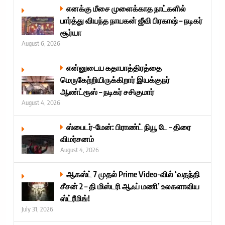
எனக்கு மீசை முளைக்காத நாட்களில்
பார்த்து வியந்த நாயகன் ஜீவி பிரகாஷ் – நடிகர்
சூர்யா
August 6, 2026
என்னுடைய கதாபாத்திரத்தை
மெருகேற்றியிருக்கிறார் இயக்குநர்
ஆண்ட்ரூஸ் – நடிகர் சசிகுமார்
August 4, 2026
ஸ்பைடர்-மேன்: பிராண்ட் நியூ டே – திரை
விமர்சனம்
August 4, 2026
ஆகஸ்ட் 7 முதல் Prime Video-வில் ‘வதந்தி
சீசன் 2 – தி மிஸ்டரி ஆஃப் மணி’ உலகளாவிய
ஸ்ட்ரீமிங்!
July 31, 2026