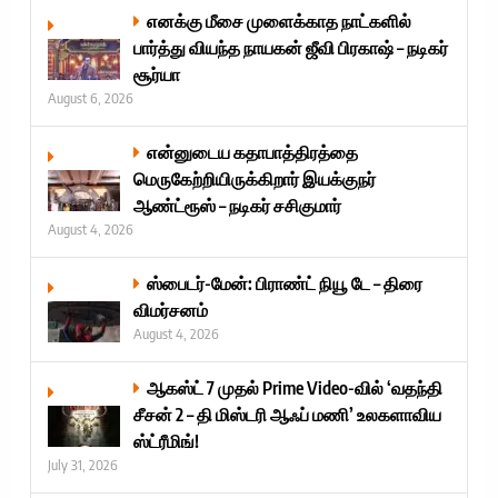
எனக்கு மீசை முளைக்காத நாட்களில்
பார்த்து வியந்த நாயகன் ஜீவி பிரகாஷ் – நடிகர்
சூர்யா
August 6, 2026
என்னுடைய கதாபாத்திரத்தை
மெருகேற்றியிருக்கிறார் இயக்குநர்
ஆண்ட்ரூஸ் – நடிகர் சசிகுமார்
August 4, 2026
ஸ்பைடர்-மேன்: பிராண்ட் நியூ டே – திரை
விமர்சனம்
August 4, 2026
ஆகஸ்ட் 7 முதல் Prime Video-வில் ‘வதந்தி
சீசன் 2 – தி மிஸ்டரி ஆஃப் மணி’ உலகளாவிய
ஸ்ட்ரீமிங்!
July 31, 2026