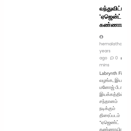
வந்துவிட்டார்
‘ஏஜென்ட்
கண்ணாயிரம்
hemalatha
years
ago
0
1
mins
Labrynth Films
வழங்க, இயக்குந
மனோஜ் பீடா
இயக்கத்தில்
சந்தானம்
நடிக்கும்
திரைப்படம்
“ஏஜெண்ட்
கண்ணாயிரம்” !