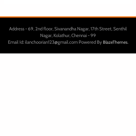
Address - 69, 2nd floor, Sivanandha Nagar, 17th Street, Senthil
Nagar, Kolathur, Chennai - 99
Email Id: ilanchoorian123@gmail.com Powered By
.
BlazeThemes