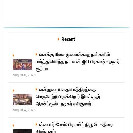
R
Recent
எனக்கு மீசை முளைக்காத நாட்களில்
பார்த்து வியந்த நாயகன் ஜீவி பிரகாஷ் – நடிகர்
சூர்யா
August 6, 2026
என்னுடைய கதாபாத்திரத்தை
மெருகேற்றியிருக்கிறார் இயக்குநர்
ஆண்ட்ரூஸ் – நடிகர் சசிகுமார்
August 4, 2026
ஸ்பைடர்-மேன்: பிராண்ட் நியூ டே – திரை
விமர்சனம்