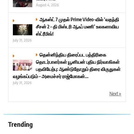
August 4, 2026
ஆகஸ்ட் 7 முதல் Prime Video-வில் ‘வதந்தி
சீசன் 2 – தி மிஸ்டரி ஆஃப் மணி’ உலகளாவிய
ஸ்ட்ரீமிங்!
July 31, 2026
தென்னிந்திய திரைப்பட பத்திரிகை
தொடர்பாளர்கள் யூனியன் புதிய நிர்வாகிகள்
பதவியேற்பு: ஆண்டுதோறும் திரை விருதுகள்
வழங்கப்படும் – அமைச்சர் ராஜ்மோகன்...
July 31, 2026
Next »
Trending