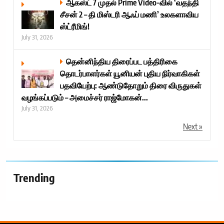
ஆகஸ்ட் 7 முதல் Prime Video-வில் ‘வதந்தி
சீசன் 2 – தி மிஸ்டரி ஆஃப் மணி’ உலகளாவிய
ஸ்ட்ரீமிங்!
July 31, 2026
தென்னிந்திய திரைப்பட பத்திரிகை
தொடர்பாளர்கள் யூனியன் புதிய நிர்வாகிகள்
பதவியேற்பு: ஆண்டுதோறும் திரை விருதுகள்
வழங்கப்படும் – அமைச்சர் ராஜ்மோகன்...
July 31, 2026
Next »
Trending