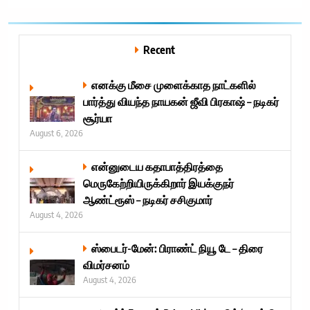
Recent
எனக்கு மீசை முளைக்காத நாட்களில்
பார்த்து வியந்த நாயகன் ஜீவி பிரகாஷ் – நடிகர்
சூர்யா
August 6, 2026
என்னுடைய கதாபாத்திரத்தை
மெருகேற்றியிருக்கிறார் இயக்குநர்
ஆண்ட்ரூஸ் – நடிகர் சசிகுமார்
August 4, 2026
ஸ்பைடர்-மேன்: பிராண்ட் நியூ டே – திரை
விமர்சனம்
August 4, 2026