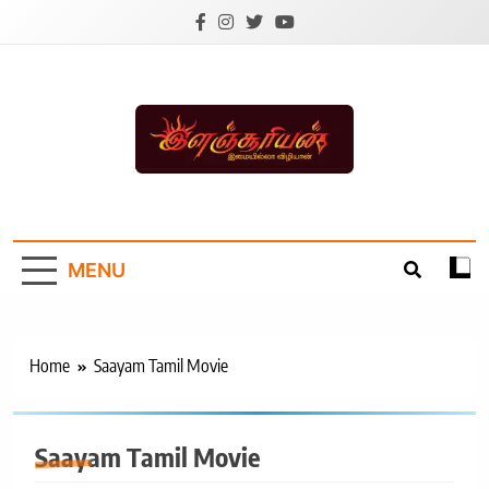
Skip
to
content
Ilanchoorian.com –
Tamil News |
MENU
Health | Tamil
Cinema |
Technology |
Home
Saayam Tamil Movie
Sports News
Saayam Tamil Movie
TREND
சினிமா
சினிமா செய்திகள்