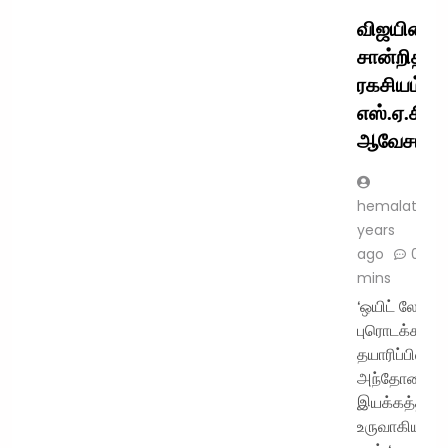
விஜயின் ச
சான்றிதழ்
ரகசியம் ;
எஸ்.ஏ.சி.
ஆவேசம்
hemalatha
years
ago
0
mins
‘ஒயிட் லேம்ப்
புரொடக்சன்ஸ்
தயாரிப்பில்
அந்தோணிசா
இயக்கத்தில்
உருவாகியுள்ள