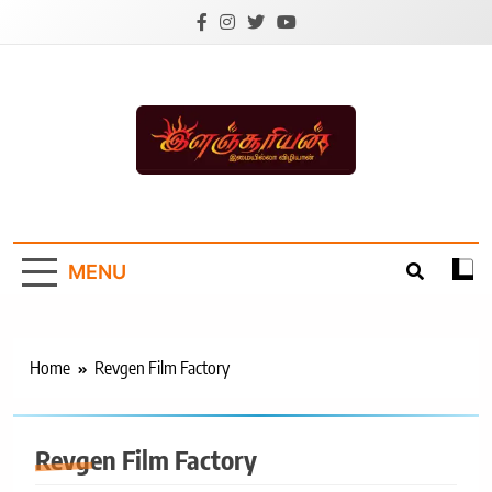
Skip
to
content
Ilanchoorian.com –
Tamil News |
MENU
Health | Tamil
Cinema |
Technology |
Home
Revgen Film Factory
Sports News
Revgen Film Factory