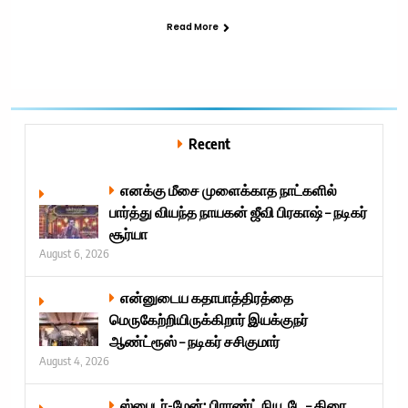
Read More
Recent
எனக்கு மீசை முளைக்காத நாட்களில்
பார்த்து வியந்த நாயகன் ஜீவி பிரகாஷ் – நடிகர்
சூர்யா
August 6, 2026
என்னுடைய கதாபாத்திரத்தை
மெருகேற்றியிருக்கிறார் இயக்குநர்
ஆண்ட்ரூஸ் – நடிகர் சசிகுமார்
August 4, 2026
ஸ்பைடர்-மேன்: பிராண்ட் நியூ டே – திரை