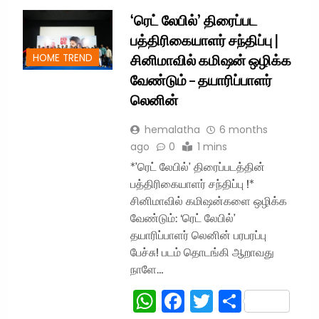
‘ரெட் லேபில்’ திரைப்பட
பத்திரிகையாளர் சந்திப்பு |
சினிமாவில் கமிஷன் ஒழிக்க
HOME TREND
வேண்டும் – தயாரிப்பாளர்
லெனின்
hemalatha
6 months
ago
0
1 mins
*’ரெட் லேபில்’ திரைப்படத்தின்
பத்திரிகையாளர் சந்திப்பு !*
சினிமாவில் கமிஷன்களை ஒழிக்க
வேண்டும்: ‘ரெட் லேபில்’
தயாரிப்பாளர் லெனின் பரபரப்பு
பேச்சு! படம் தொடங்கி ஆறாவது
நாளே…
WhatsApp
Facebook
Twitter
Share