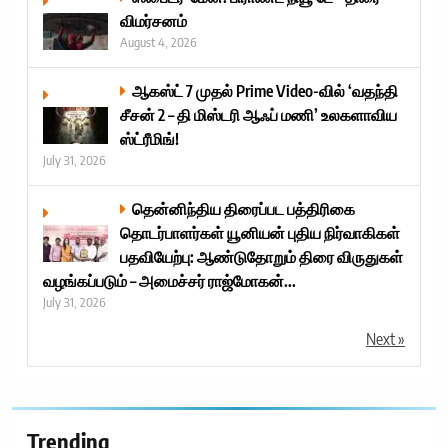
விமர்சனம்
August 4, 2026
ஆகஸ்ட் 7 முதல் Prime Video-வில் ‘வதந்தி
சீசன் 2 – தி மிஸ்டரி ஆஃப் மணி’ உலகளாவிய
ஸ்ட்ரீமிங்!
July 31, 2026
தென்னிந்திய திரைப்பட பத்திரிகை
தொடர்பாளர்கள் யூனியன் புதிய நிர்வாகிகள்
பதவியேற்பு: ஆண்டுதோறும் திரை விருதுகள்
வழங்கப்படும் – அமைச்சர் ராஜ்மோகன்...
July 31, 2026
Next »
Trending