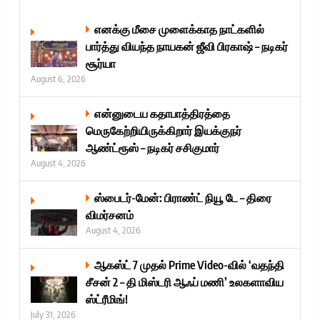
எனக்கு மீசை முளைக்காத நாட்களில்
பார்த்து வியந்த நாயகன் ஜீவி பிரகாஷ் – நடிகர்
சூர்யா
August 6, 2026
என்னுடைய கதாபாத்திரத்தை
மெருகேற்றியிருக்கிறார் இயக்குநர்
ஆண்ட்ரூஸ் – நடிகர் சசிகுமார்
August 4, 2026
ஸ்பைடர்-மேன்: பிராண்ட் நியூ டே – திரை
விமர்சனம்
August 4, 2026
ஆகஸ்ட் 7 முதல் Prime Video-வில் ‘வதந்தி
சீசன் 2 – தி மிஸ்டரி ஆஃப் மணி’ உலகளாவிய
ஸ்ட்ரீமிங்!
July 31, 2026