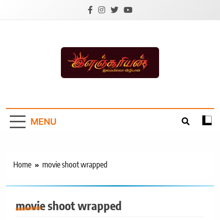
Skip
to
content
Ilanchoorian.com –
Tamil News |
MENU
Health | Tamil
Cinema |
Technology |
Home
movie shoot wrapped
Sports News
movie shoot wrapped