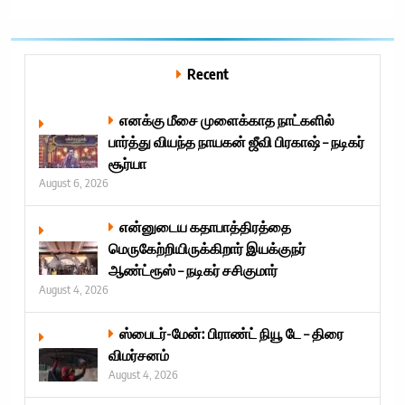
Recent
எனக்கு மீசை முளைக்காத நாட்களில்
பார்த்து வியந்த நாயகன் ஜீவி பிரகாஷ் – நடிகர்
சூர்யா
August 6, 2026
என்னுடைய கதாபாத்திரத்தை
மெருகேற்றியிருக்கிறார் இயக்குநர்
ஆண்ட்ரூஸ் – நடிகர் சசிகுமார்
August 4, 2026
ஸ்பைடர்-மேன்: பிராண்ட் நியூ டே – திரை
விமர்சனம்
August 4, 2026