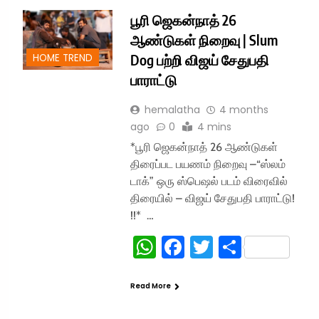
பூரி ஜெகன்நாத் 26
ஆண்டுகள் நிறைவு | Slum
Dog பற்றி விஜய் சேதுபதி
HOME TREND
பாராட்டு
hemalatha
4 months
ago
0
4 mins
*பூரி ஜெகன்நாத் 26 ஆண்டுகள்
திரைப்பட பயணம் நிறைவு –“ஸ்லம்
டாக்” ஒரு ஸ்பெஷல் படம் விரைவில்
திரையில் – விஜய் சேதுபதி பாராட்டு!
!!* …
WhatsApp
Facebook
Twitter
Share
Read More