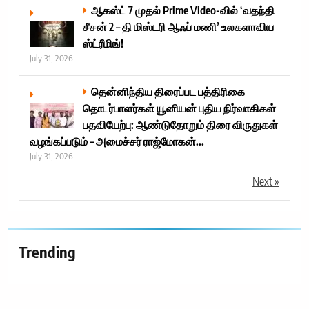
ஆகஸ்ட் 7 முதல் Prime Video-வில் ‘வதந்தி
சீசன் 2 – தி மிஸ்டரி ஆஃப் மணி’ உலகளாவிய
ஸ்ட்ரீமிங்!
July 31, 2026
தென்னிந்திய திரைப்பட பத்திரிகை
தொடர்பாளர்கள் யூனியன் புதிய நிர்வாகிகள்
பதவியேற்பு: ஆண்டுதோறும் திரை விருதுகள்
வழங்கப்படும் – அமைச்சர் ராஜ்மோகன்...
July 31, 2026
Next »
Trending