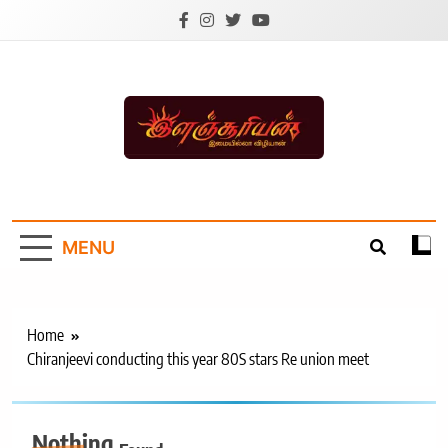
Skip
to
content
Ilanchoorian.com –
Tamil News |
MENU
Health | Tamil
Cinema |
Technology |
Home
Chiranjeevi conducting this year 80S stars Re union meet
Sports News
Nothing