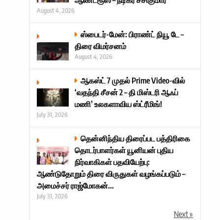
August 4, 2026
ஸ்பைடர்-மேன்: பிராண்ட் நியூ டே –
திரை விமர்சனம்
August 4, 2026
ஆகஸ்ட் 7 முதல் Prime Video-வில்
‘வதந்தி சீசன் 2 – தி மிஸ்டரி ஆஃப்
மணி’ உலகளாவிய ஸ்ட்ரீமிங்!
July 31, 2026
தென்னிந்திய திரைப்பட பத்திரிகை
தொடர்பாளர்கள் யூனியன் புதிய
நிர்வாகிகள் பதவியேற்பு:
ஆண்டுதோறும் திரை விருதுகள் வழங்கப்படும் –
அமைச்சர் ராஜ்மோகன்...
July 31, 2026
Next »