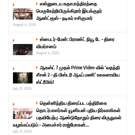
என்னுடைய கதாபாத்திரத்தை
மெருகேற்றியிருக்கிறார் இயக்குநர்
ஆண்ட்ரூஸ் – நடிகர் சசிகுமார்
August 4, 2026
ஸ்பைடர்-மேன்: பிராண்ட் நியூ டே – திரை
விமர்சனம்
August 4, 2026
ஆகஸ்ட் 7 முதல் Prime Video-வில் ‘வதந்தி
சீசன் 2 – தி மிஸ்டரி ஆஃப் மணி’ உலகளாவிய
ஸ்ட்ரீமிங்!
July 31, 2026
தென்னிந்திய திரைப்பட பத்திரிகை
தொடர்பாளர்கள் யூனியன் புதிய நிர்வாகிகள்
பதவியேற்பு: ஆண்டுதோறும் திரை விருதுகள்
வழங்கப்படும் – அமைச்சர் ராஜ்மோகன்...
July 31, 2026