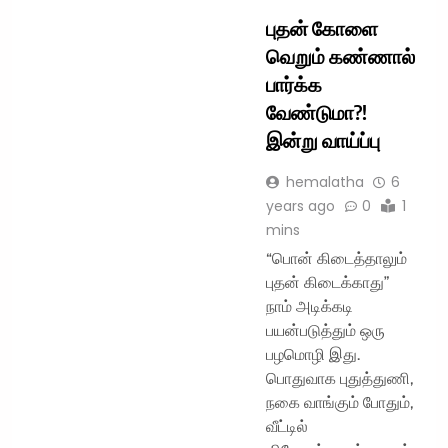
புதன் கோளை
வெறும் கண்ணால்
பார்க்க
வேண்டுமா?!
இன்று வாய்ப்பு
hemalatha
6
years ago
0
1
mins
“பொன் கிடைத்தாலும்
புதன் கிடைக்காது”
நாம் அடிக்கடி
பயன்படுத்தும் ஒரு
பழமொழி இது.
பொதுவாக புதுத்துணி,
நகை வாங்கும் போதும்,
வீட்டில்