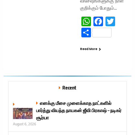
விசேஷங்களுக்கு நாள்
குறிக்கும் போதும்…
WhatsApp
Facebo
Twit
Share
Read More
Recent
எனக்கு மீசை முளைக்காத நாட்களில்
பார்த்து வியந்த நாயகன் ஜீவி பிரகாஷ் – நடிகர்
சூர்யா
August 6, 2026