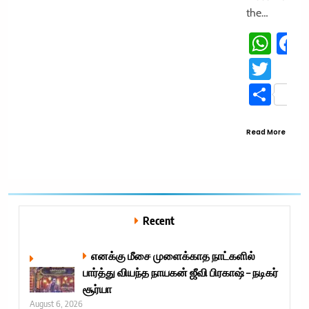
the…
Wha
Twit
Sha
Read More
Recent
எனக்கு மீசை முளைக்காத நாட்களில்
பார்த்து வியந்த நாயகன் ஜீவி பிரகாஷ் – நடிகர்
சூர்யா
August 6, 2026