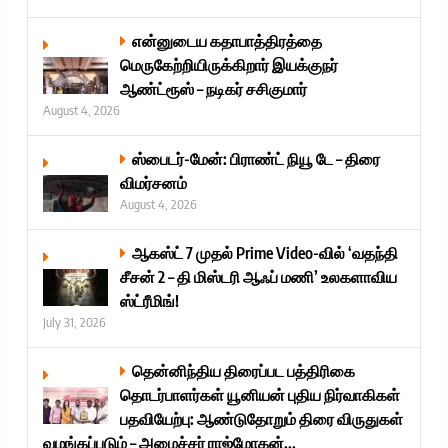
என்னுடைய கதாபாத்திரத்தை
மெருகேற்றியிருக்கிறார் இயக்குநர்
ஆண்ட்ரூஸ் – நடிகர் சசிகுமார்
August 4, 2026
ஸ்பைடர்-மேன்: பிராண்ட் நியூ டே – திரை
விமர்சனம்
August 4, 2026
ஆகஸ்ட் 7 முதல் Prime Video-வில் ‘வதந்தி
சீசன் 2 – தி மிஸ்டரி ஆஃப் மணி’ உலகளாவிய
ஸ்ட்ரீமிங்!
July 31, 2026
தென்னிந்திய திரைப்பட பத்திரிகை
தொடர்பாளர்கள் யூனியன் புதிய நிர்வாகிகள்
பதவியேற்பு: ஆண்டுதோறும் திரை விருதுகள்
வழங்கப்படும் – அமைச்சர் ராஜ்மோகன்...