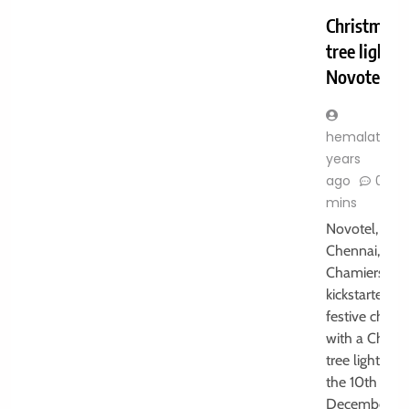
Christmas
tree lightin
Novotel
hemalatha
years
ago
0
mins
Novotel,
Chennai,
Chamiers Ro
kickstarted th
festive cheer
with a Chris
tree lighting 
the 10th of
December in