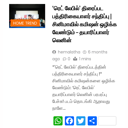
‘ரெட் லேபில்’ திரைப்பட
பத்திரிகையாளர் சந்திப்பு |
சினிமாவில் கமிஷன் ஒழிக்க
HOME TREND
வேண்டும் – தயாரிப்பாளர்
லெனின்
hemalatha
6 months
ago
0
1 mins
*’ரெட் லேபில்’ திரைப்படத்தின்
பத்திரிகையாளர் சந்திப்பு !*
சினிமாவில் கமிஷன்களை ஒழிக்க
வேண்டும்: ‘ரெட் லேபில்’
தயாரிப்பாளர் லெனின் பரபரப்பு
பேச்சு! படம் தொடங்கி ஆறாவது
நாளே…
WhatsApp
Facebook
Twitter
Share