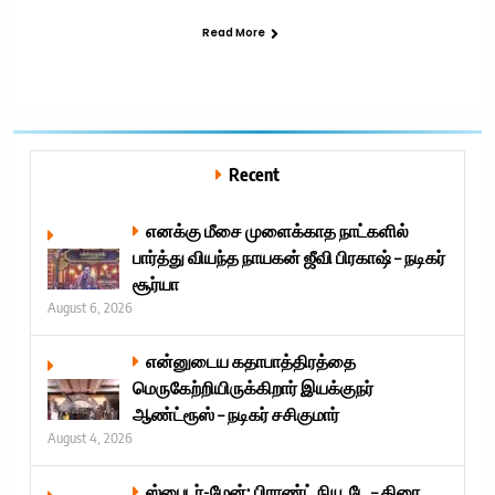
Read More
Recent
எனக்கு மீசை முளைக்காத நாட்களில்
பார்த்து வியந்த நாயகன் ஜீவி பிரகாஷ் – நடிகர்
சூர்யா
August 6, 2026
என்னுடைய கதாபாத்திரத்தை
மெருகேற்றியிருக்கிறார் இயக்குநர்
ஆண்ட்ரூஸ் – நடிகர் சசிகுமார்
August 4, 2026
ஸ்பைடர்-மேன்: பிராண்ட் நியூ டே – திரை