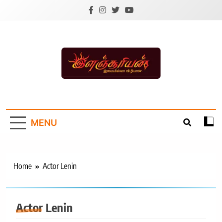
Skip
to
content
Ilanchoorian.com –
Tamil News |
MENU
Health | Tamil
Cinema |
Technology |
Home
Actor Lenin
Sports News
Actor Lenin