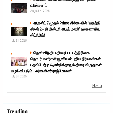
விமர்சனம்
August 4, 2026
ஆகஸ்ட் 7 முதல் Prime Video-வில் ‘வதந்தி
சீசன் 2 – தி மிஸ்டரி ஆஃப் மணி’ உலகளாவிய
ஸ்ட்ரீமிங்!
July 31, 2026
தென்னிந்திய திரைப்பட பத்திரிகை
தொடர்பாளர்கள் யூனியன் புதிய நிர்வாகிகள்
பதவியேற்பு: ஆண்டுதோறும் திரை விருதுகள்
வழங்கப்படும் – அமைச்சர் ராஜ்மோகன்...
July 31, 2026
Next »
Trending