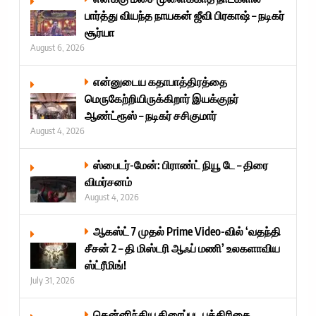
பார்த்து வியந்த நாயகன் ஜீவி பிரகாஷ் – நடிகர்
சூர்யா
August 6, 2026
என்னுடைய கதாபாத்திரத்தை
மெருகேற்றியிருக்கிறார் இயக்குநர்
ஆண்ட்ரூஸ் – நடிகர் சசிகுமார்
August 4, 2026
ஸ்பைடர்-மேன்: பிராண்ட் நியூ டே – திரை
விமர்சனம்
August 4, 2026
ஆகஸ்ட் 7 முதல் Prime Video-வில் ‘வதந்தி
சீசன் 2 – தி மிஸ்டரி ஆஃப் மணி’ உலகளாவிய
ஸ்ட்ரீமிங்!
July 31, 2026
தென்னிந்திய திரைப்பட பத்திரிகை