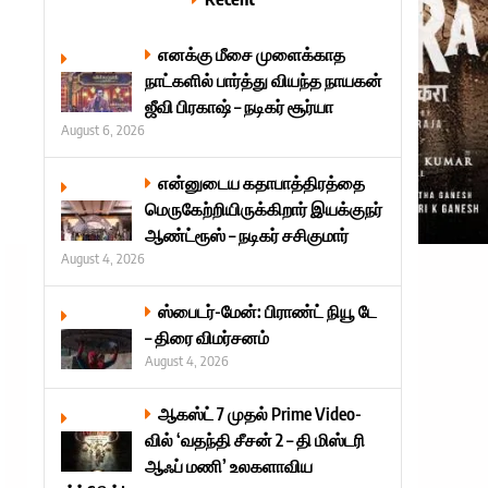
எனக்கு மீசை முளைக்காத
நாட்களில் பார்த்து வியந்த நாயகன்
ஜீவி பிரகாஷ் – நடிகர் சூர்யா
August 6, 2026
என்னுடைய கதாபாத்திரத்தை
மெருகேற்றியிருக்கிறார் இயக்குநர்
ஆண்ட்ரூஸ் – நடிகர் சசிகுமார்
August 4, 2026
ஸ்பைடர்-மேன்: பிராண்ட் நியூ டே
– திரை விமர்சனம்
August 4, 2026
ஆகஸ்ட் 7 முதல் Prime Video-
வில் ‘வதந்தி சீசன் 2 – தி மிஸ்டரி
ஆஃப் மணி’ உலகளாவிய