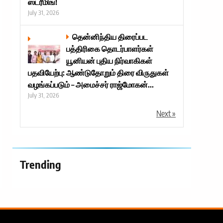
ஸ்ட்ரீமிங்!
July 31, 2026
தென்னிந்திய திரைப்பட
பத்திரிகை தொடர்பாளர்கள்
யூனியன் புதிய நிர்வாகிகள்
பதவியேற்பு: ஆண்டுதோறும் திரை விருதுகள்
வழங்கப்படும் – அமைச்சர் ராஜ்மோகன்...
July 31, 2026
Next »
Trending