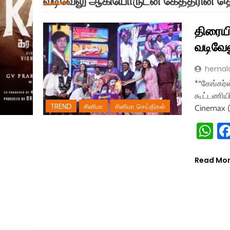
வடிவேலு ஆகியோருடன் கேத்தரின் த
திரையி
வடிவேல
hemal
*“கேங்கர்ஸ
கூட்டணியில
TREND
சினிமா
சினிமா செய்திகள்
Cinemax (
W
Read Mo