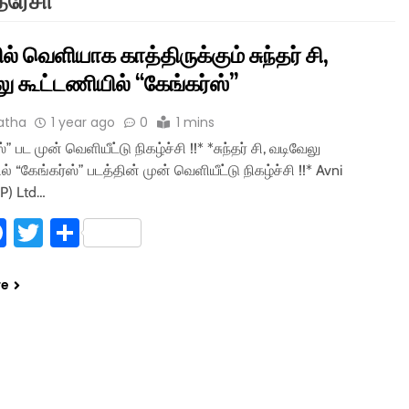
ெரேசா
ல் வெளியாக காத்திருக்கும் சுந்தர் சி,
ு கூட்டணியில் “கேங்கர்ஸ்”
atha
1 year ago
0
1 mins
்” பட முன் வெளியீட்டு நிகழ்ச்சி !!* *சுந்தர் சி, வடிவேலு
் “கேங்கர்ஸ்” படத்தின் முன் வெளியீட்டு நிகழ்ச்சி !!* Avni
P) Ltd…
hatsApp
Facebook
Twitter
Share
re