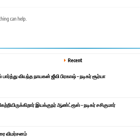
ching can help.
Recent
ார்த்து வியந்த நாயகன் ஜீவி பிரகாஷ் – நடிகர் சூர்யா
றியிருக்கிறார் இயக்குநர் ஆண்ட்ரூஸ் – நடிகர் சசிகுமார்
ிரை விமர்சனம்