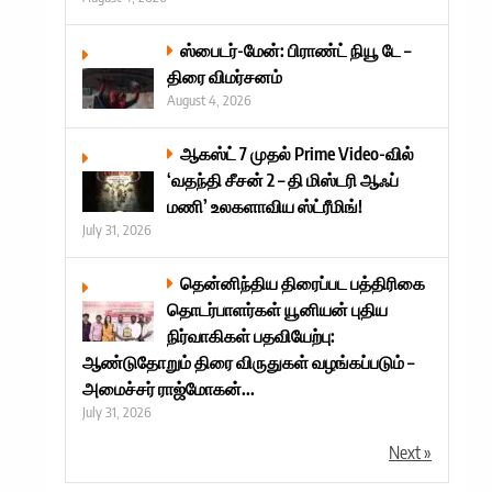
ஸ்பைடர்-மேன்: பிராண்ட் நியூ டே –
திரை விமர்சனம்
August 4, 2026
ஆகஸ்ட் 7 முதல் Prime Video-வில்
‘வதந்தி சீசன் 2 – தி மிஸ்டரி ஆஃப்
மணி’ உலகளாவிய ஸ்ட்ரீமிங்!
July 31, 2026
தென்னிந்திய திரைப்பட பத்திரிகை
தொடர்பாளர்கள் யூனியன் புதிய
நிர்வாகிகள் பதவியேற்பு:
ஆண்டுதோறும் திரை விருதுகள் வழங்கப்படும் –
அமைச்சர் ராஜ்மோகன்...
July 31, 2026
Next »